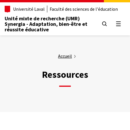
Aller
Université Laval
Faculté des sciences de l'éducation
au
contenu
Unité mixte de recherche (UMR)
principal
Synergia - Adaptation, bien-être et
Ouvrir
réussite éducative
Accueil
Ressources