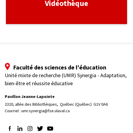
Vidéothèque
Faculté des sciences de l'éducation
Unité mixte de recherche (UMR) Synergia - Adaptation,
bien-être et réussite éducative
Pavillon Jeanne-Lapointe
2320, allée des Bibliothèques, 
Québec (Québec)  G1V 0A6
Courriel :
umr.synergia@fse.ulaval.ca
Suivez-nous sur Facebook
Suivez-nous sur LinkedIn
Suivez-nous sur Instagram
Suivez-nous sur Twitter
Suivez-nous sur YouTube