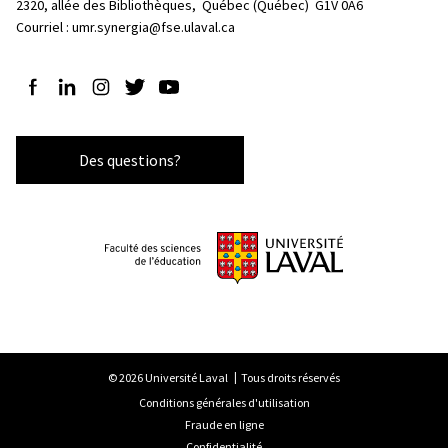
2320, allée des Bibliothèques, 
Québec (Québec)  G1V 0A6
Courriel :
umr.synergia@fse.ulaval.ca
Suivez-nous sur Facebook
Suivez-nous sur LinkedIn
Suivez-nous sur Instagram
Suivez-nous sur Twitter
Suivez-nous sur YouTube
Des questions?
© 2026 Université Laval
Tous droits réservés
Conditions générales d'utilisation
Fraude en ligne
Confidentialité